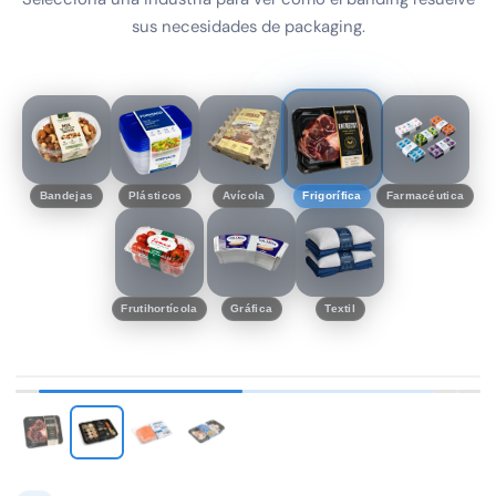
sus necesidades de packaging.
Bandejas
Plásticos
Avícola
Frigorífica
Farmacéutica
Frutihortícola
Gráfica
Textil