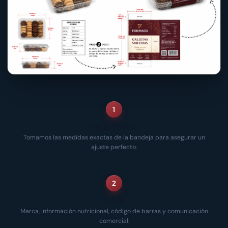
1
Dibujo técnico
Tomamos las medidas exactas de la bandeja para asegurar un
ajuste perfecto.
2
Diseño
Marca, información nutricional, código de barras y comunicación
comercial.