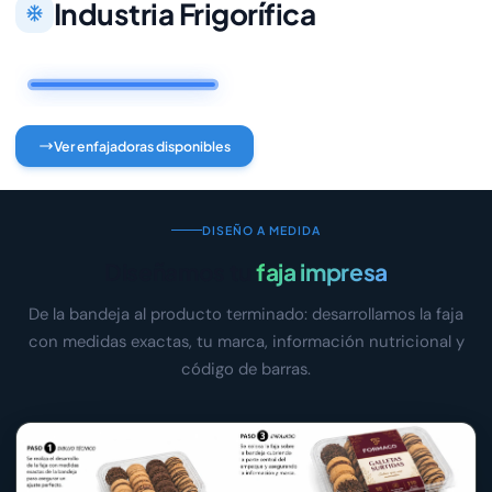
Industria Frigorífica
Ver enfajadoras disponibles
DISEÑO A MEDIDA
Diseñamos tu
faja impresa
De la bandeja al producto terminado: desarrollamos la faja
con medidas exactas, tu marca, información nutricional y
código de barras.