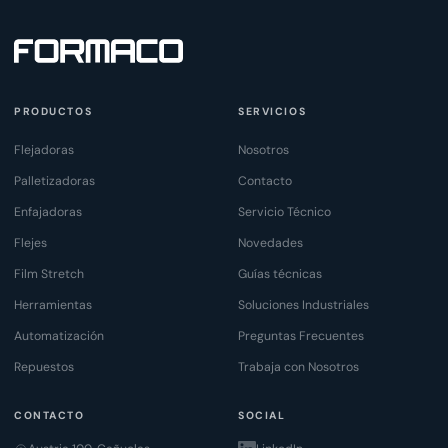
PRODUCTOS
SERVICIOS
Flejadoras
Nosotros
Palletizadoras
Contacto
Enfajadoras
Servicio Técnico
Flejes
Novedades
Film Stretch
Guías técnicas
Herramientas
Soluciones Industriales
Automatización
Preguntas Frecuentes
Repuestos
Trabaja con Nosotros
CONTACTO
SOCIAL