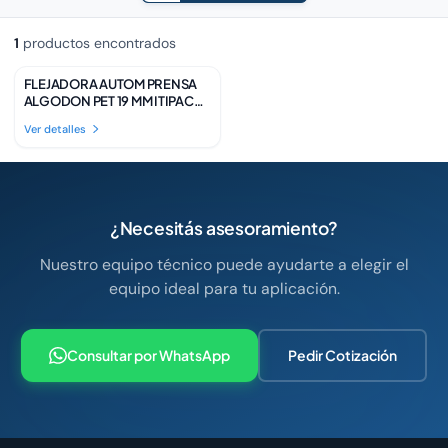
1
productos encontrados
FLEJADORA AUTOM PRENSA
Disponible
ALGODON PET 19 MM ITIPACK
LAT
Ver detalles
¿Necesitás asesoramiento?
Nuestro equipo técnico puede ayudarte a elegir el
equipo ideal para tu aplicación.
Consultar por WhatsApp
Pedir Cotización