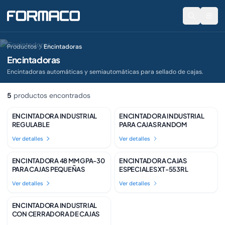
Productos
Encintadoras
Encintadoras
Encintadoras automáticas y semiautomáticas para sellado de cajas.
5
productos encontrados
ENCINTADORA INDUSTRIAL
ENCINTADORA INDUSTRIAL
Disponible
Disponible
REGULABLE
PARA CAJAS RANDOM
Ver detalles
Ver detalles
ENCINTADORA 48 MM GPA-30
ENCINTADORA CAJAS
Disponible
A Pedido
PARA CAJAS PEQUEÑAS
ESPECIALES XT-553RL
Ver detalles
Ver detalles
ENCINTADORA INDUSTRIAL
A Pedido
CON CERRADORA DE CAJAS