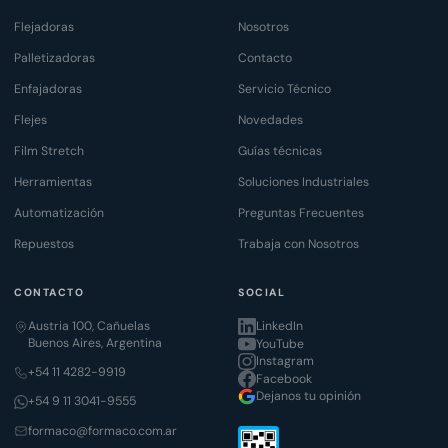
Flejadoras
Nosotros
Palletizadoras
Contacto
Enfajadoras
Servicio Técnico
Flejes
Novedades
Film Stretch
Guías técnicas
Herramientas
Soluciones Industriales
Automatización
Preguntas Frecuentes
Repuestos
Trabaja con Nosotros
CONTACTO
SOCIAL
Austria 100, Cañuelas
LinkedIn
Buenos Aires, Argentina
YouTube
Instagram
+54 11 4282-9919
Facebook
Dejanos tu opinión
+54 9 11 3041-9555
formaco@formaco.com.ar