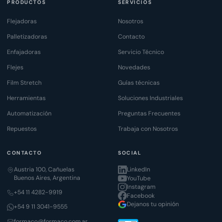
PRODUCTOS
SERVICIOS
Flejadoras
Nosotros
Palletizadoras
Contacto
Enfajadoras
Servicio Técnico
Flejes
Novedades
Film Stretch
Guías técnicas
Herramientas
Soluciones Industriales
Automatización
Preguntas Frecuentes
Repuestos
Trabaja con Nosotros
CONTACTO
SOCIAL
Austria 100, Cañuelas
LinkedIn
Buenos Aires, Argentina
YouTube
Instagram
+54 11 4282-9919
Facebook
Dejanos tu opinión
+54 9 11 3041-9555
formaco@formaco.com.ar