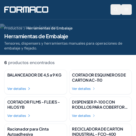
Productos
Herramientas de Embalaje
Herramientas de Embalaje
Tensores, dispensers y herramientas manuales para operaciones de
embalaje y flejado.
6
productos encontrados
BALANCEADOR DE 4,5 a 9 KG
CORTADOR ESQUINEROS DE
Disponible
Disponible
CARTON AC-110
Ver detalles
Ver detalles
CORTADOR FILMS - FLEJES -
DISPENSER P-100 CON
Disponible
Disponible
HILOS YB
RODILLOS PARA COBERTOR
1.60M
Ver detalles
Ver detalles
Racionador para Cinta
RECICLADORA DE CARTON
A Pedido
Disponible
Autoadhesiva
INDUSTRIAL - FCO-400