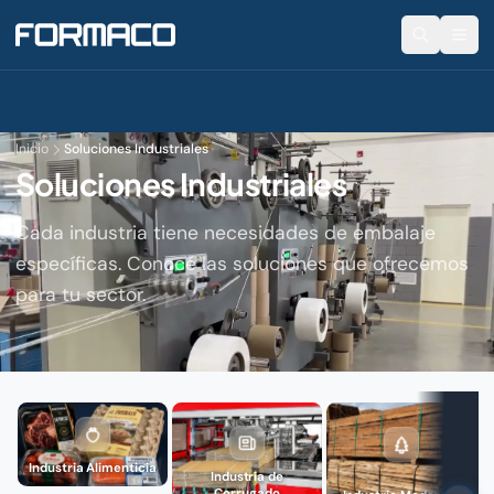
Inicio
Soluciones Industriales
Soluciones Industriales
Cada industria tiene necesidades de embalaje
específicas. Conocé las soluciones que ofrecemos
para tu sector.
Industria Alimenticia
Industria de
Corrugado