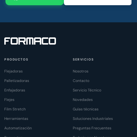
PRODUCTOS
SERVICIOS
Flejadoras
Nosotros
Palletizadoras
Contacto
Enfajadoras
Servicio Técnico
Flejes
Novedades
Film Stretch
Guías técnicas
Herramientas
Soluciones Industriales
Automatización
Preguntas Frecuentes