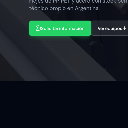
Flejes de PP, PET y acero con stock per
técnico propio en Argentina.
Solicitar información
Ver equipos