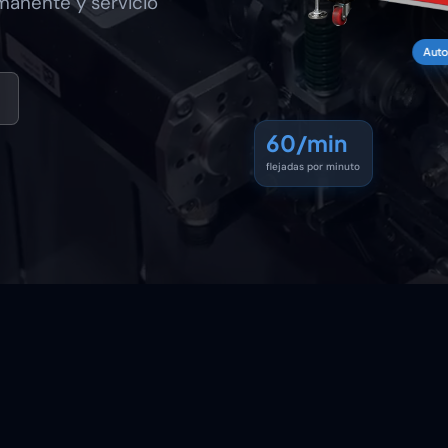
manente y servicio
Auto
60
/min
flejadas por minuto