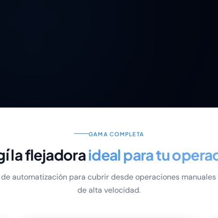
GAMA COMPLETA
gí la flejadora
ideal para tu opera
s de automatización para cubrir desde operaciones manuales 
de alta velocidad.