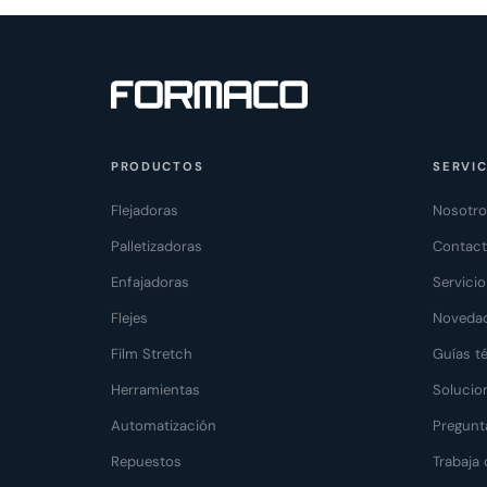
PRODUCTOS
SERVIC
Flejadoras
Nosotr
Palletizadoras
Contac
Enfajadoras
Servici
Flejes
Noveda
Film Stretch
Guías t
Herramientas
Solucion
Automatización
Pregunt
Repuestos
Trabaja