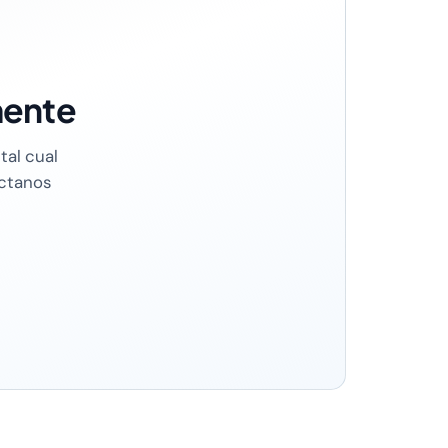
mente
tal cual
actanos