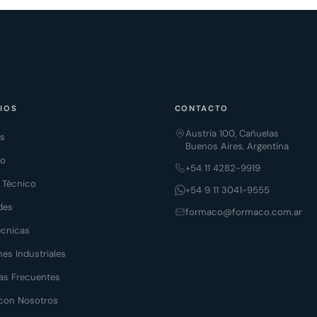
IOS
CONTACTO
Austria 100, Cañuelas
os
Buenos Aires, Argentina
to
+54 11 4282-9919
o Técnico
+54 9 11 3041-9555
des
formaco@formaco.com.ar
écnicas
es Industriales
as Frecuentes
 con Nosotros