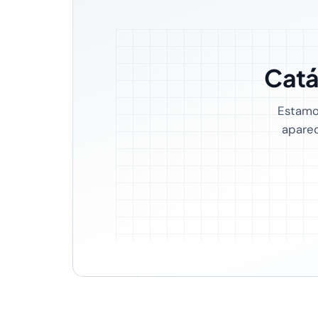
Catá
Estamos
aparec