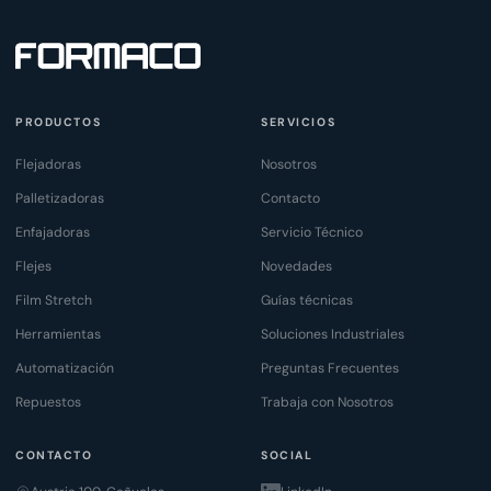
PRODUCTOS
SERVICIOS
Flejadoras
Nosotros
Palletizadoras
Contacto
Enfajadoras
Servicio Técnico
Flejes
Novedades
Film Stretch
Guías técnicas
Herramientas
Soluciones Industriales
Automatización
Preguntas Frecuentes
Repuestos
Trabaja con Nosotros
CONTACTO
SOCIAL