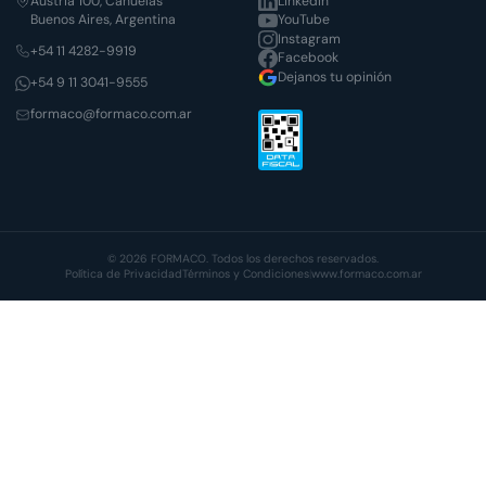
Austria 100, Cañuelas
LinkedIn
Buenos Aires, Argentina
YouTube
Instagram
+54 11 4282-9919
Facebook
Dejanos tu opinión
+54 9 11 3041-9555
formaco@formaco.com.ar
© 2026 FORMACO. Todos los derechos reservados.
Política de Privacidad
Términos y Condiciones
|
www.formaco.com.ar