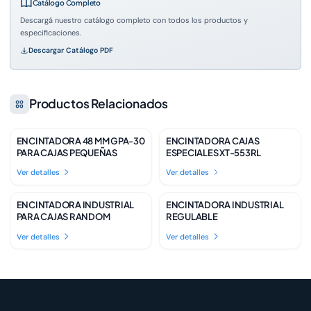
Catálogo Completo
Descargá nuestro catálogo completo con todos los productos y
especificaciones.
Descargar Catálogo PDF
Productos Relacionados
ENCINTADORA 48 MM GPA-30
ENCINTADORA CAJAS
Disponible
A Pedido
PARA CAJAS PEQUEÑAS
ESPECIALES XT-553RL
Ver detalles
Ver detalles
ENCINTADORA INDUSTRIAL
ENCINTADORA INDUSTRIAL
Disponible
Disponible
PARA CAJAS RANDOM
REGULABLE
Ver detalles
Ver detalles