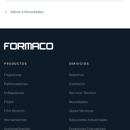
Volver a Novedades
PRODUCTOS
SERVICIOS
Flejadoras
Nosotros
Palletizadoras
Contacto
Enfajadoras
Servicio Técnico
Flejes
Novedades
Film Stretch
Guías técnicas
Herramientas
Soluciones Industriales
Automatización
Preguntas Frecuentes