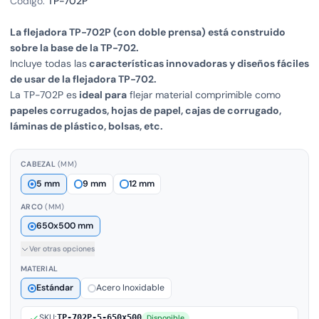
Código:
TP-702P
La flejadora TP-702P (con doble prensa) está construido
sobre la base de la TP-702.
Incluye todas las
características innovadoras y diseños fáciles
de usar de la flejadora TP-702.
La TP-702P es
ideal para
flejar material comprimible como
papeles corrugados, hojas de papel, cajas de corrugado,
láminas de plástico, bolsas, etc.
CABEZAL
(MM)
5 mm
9 mm
12 mm
ARCO
(MM)
650x500 mm
Ver otras opciones
MATERIAL
Estándar
Acero Inoxidable
SKU:
TP-702P-5-650x500
Disponible