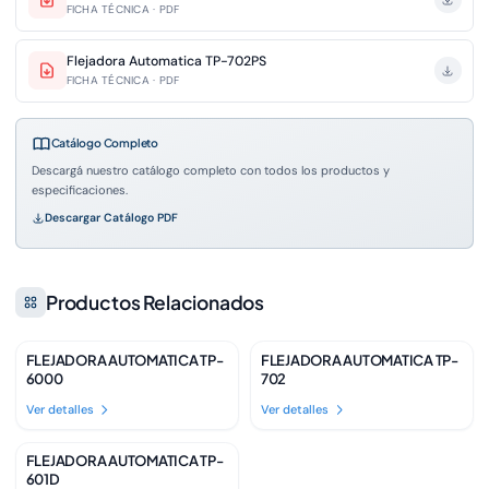
FICHA TÉCNICA · PDF
Flejadora Automatica TP-702PS
FICHA TÉCNICA · PDF
Catálogo Completo
Descargá nuestro catálogo completo con todos los productos y
especificaciones.
Descargar Catálogo PDF
Productos Relacionados
FLEJADORA AUTOMATICA TP-
FLEJADORA AUTOMATICA TP-
Disponible
Disponible
6000
702
Ver detalles
Ver detalles
FLEJADORA AUTOMATICA TP-
Disponible
601D