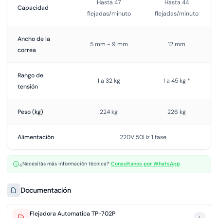
Hasta 47
Hasta 44
Capacidad
flejadas/minuto
flejadas/minuto
Ancho de la
5 mm - 9 mm
12 mm
correa
Rango de
1 a 32 kg
1 a 45 kg *
tensión
Peso (kg)
224 kg
226 kg
Alimentación
220V 50Hz 1 fase
¿Necesitás más información técnica?
Consultanos por WhatsApp
Documentación
Flejadora Automatica TP-702P