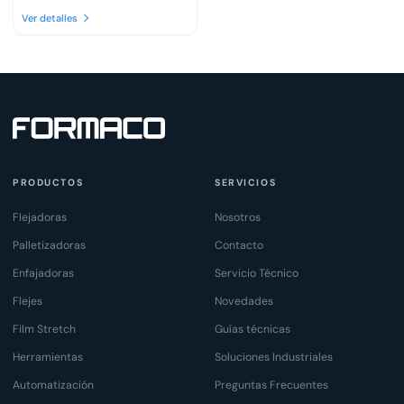
Ver detalles
PRODUCTOS
SERVICIOS
Flejadoras
Nosotros
Palletizadoras
Contacto
Enfajadoras
Servicio Técnico
Flejes
Novedades
Film Stretch
Guías técnicas
Herramientas
Soluciones Industriales
Automatización
Preguntas Frecuentes