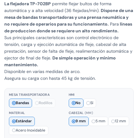
La flejadora TP-702BP
permite flejar bultos de forma
automática y a alta velocidad (36 flejadas/min).
Dispone de una
mesa de bandas transportadoras y una prensa neumática y
no requiere de operarios para su funcionamiento.
Para
líneas
de produccion donde se requiere un alto rendimiento.
Sus principales características son control electrónico de
tensión, carga y ejección automática de fleje, cabezal de alta
prestación, sensor de falta de fleje, realimentación automática y
ejector de final de fleje.
De simple operación y mínimo
mantenimiento.
Disponible en varias medidas de arco.
Asegura su carga con hasta 45 kg de tensión.
MESA TRANSPORTADORA
HMI
Bandas
Rodillos
No
Sí
MATERIAL
CABEZAL
(MM)
Estándar
9 mm
5 mm
12 mm
Acero Inoxidable