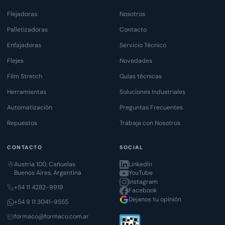
Flejadoras
Nosotros
Palletizadoras
Contacto
Enfajadoras
Servicio Técnico
Flejes
Novedades
Film Stretch
Guías técnicas
Herramientas
Soluciones Industriales
Automatización
Preguntas Frecuentes
Repuestos
Trabaja con Nosotros
CONTACTO
SOCIAL
Austria 100, Cañuelas
LinkedIn
Buenos Aires, Argentina
YouTube
Instagram
+54 11 4282-9919
Facebook
Dejanos tu opinión
+54 9 11 3041-9555
formaco@formaco.com.ar