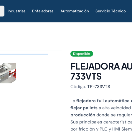
Industrias
Enfajadoras
Automatización
Servicio Técnico
Disponible
37 modelos
FLEJADORA AU
733VTS
Código:
TP-733VTS
La
flejadora full automática
flejar pallets
a alta velocidad
producción
donde se requiere
Sus principales característic
por fricción y PLC y HMI Siem