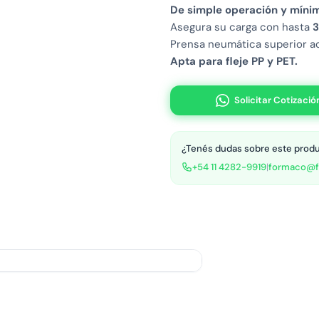
De simple operación y míni
Asegura su carga con hasta
3
Prensa neumática superior ad
Apta para fleje PP y PET.
Solicitar Cotizació
¿Tenés dudas sobre este prod
+54 11 4282-9919
|
formaco@f