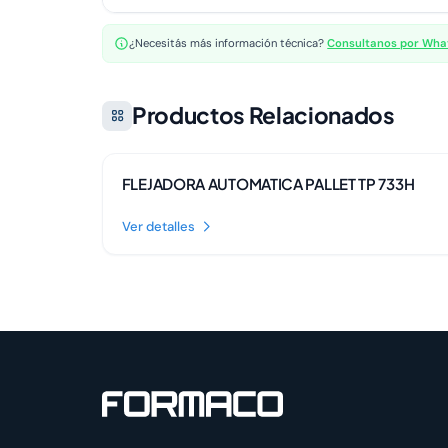
¿Necesitás más información técnica?
Consultanos por Wh
Productos Relacionados
Disponible
FLEJADORA AUTOMATICA PALLET TP 733H
Ver detalles