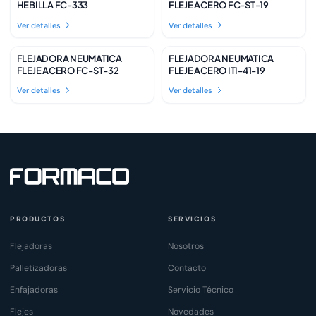
HEBILLA FC-333
FLEJE ACERO FC-ST-19
Ver detalles
Ver detalles
FLEJADORA NEUMATICA
FLEJADORA NEUMATICA
Disponible
Disponible
FLEJE ACERO FC-ST-32
FLEJE ACERO ITI-41-19
Ver detalles
Ver detalles
PRODUCTOS
SERVICIOS
Flejadoras
Nosotros
Palletizadoras
Contacto
Enfajadoras
Servicio Técnico
Flejes
Novedades