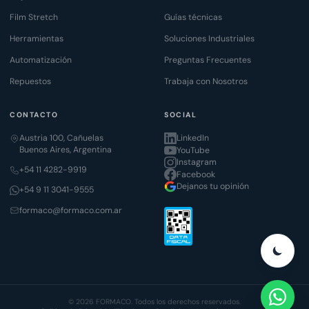
Film Stretch
Guías técnicas
Herramientas
Soluciones Industriales
Automatización
Preguntas Frecuentes
Repuestos
Trabaja con Nosotros
CONTACTO
SOCIAL
Austria 100, Cañuelas
LinkedIn
Buenos Aires, Argentina
YouTube
Instagram
+54 11 4282-9919
Facebook
Dejanos tu opinión
+54 9 11 3041-9555
formaco@formaco.com.ar
© 2026 FORMACO. Todos los derechos reservados.