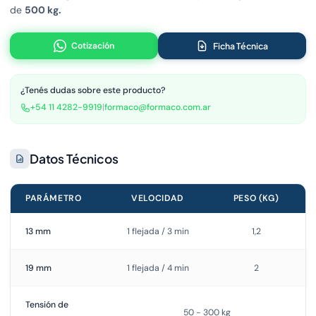
de
500 kg.
Cotización
Ficha Técnica
¿Tenés dudas sobre este producto?
+54 11 4282-9919
|
formaco@formaco.com.ar
Datos Técnicos
PARÁMETRO
VELOCIDAD
PESO (KG)
13 mm
1 flejada / 3 min
1,2
19 mm
1 flejada / 4 min
2
Tensión de
50 - 300 kg