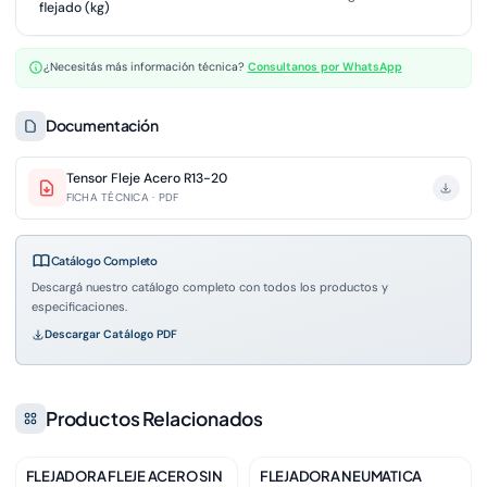
flejado (kg)
¿Necesitás más información técnica?
Consultanos por WhatsApp
Documentación
Tensor Fleje Acero R13-20
FICHA TÉCNICA · PDF
Catálogo Completo
Descargá nuestro catálogo completo con todos los productos y
especificaciones.
Descargar Catálogo PDF
Productos Relacionados
FLEJADORA FLEJE ACERO SIN
FLEJADORA NEUMATICA
Disponible
Disponible