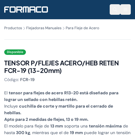
Productos
Flejadoras Manuales
Para Fleje de Acero
Disponible
TENSOR P/FLEJES ACERO/HEB RETEN
FCR-19 (13-20mm)
Código:
FCR-19
El
tensor para flejes de acero R13-20 está diseñado para
lograr un sellado con hebillas retén.
Incluye
cuchilla de corte y martillo para el cerrado de
hebillas.
Apto para 2 medidas de flejes, 13 o 19 mm.
El modelo para fleje de
13 mm
soporta una
tensión máxima
de
hasta
300 kg
, mientras que el de
19 mm
puede lograr un tensión