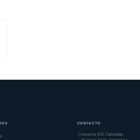
IOS
CONTACTO
Austria 100, Cañuelas
os
Buenos Aires, Argentina