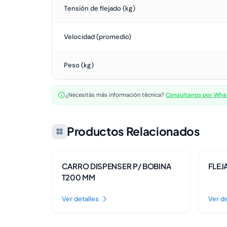
Tensión de flejado (kg)
Velocidad (promedio)
Peso (kg)
¿Necesitás más información técnica?
Consultanos por Wh
Productos Relacionados
Disponible
Dispon
CARRO DISPENSER P/ BOBINA
FLEJ
T200 MM
Ver detalles
Ver de