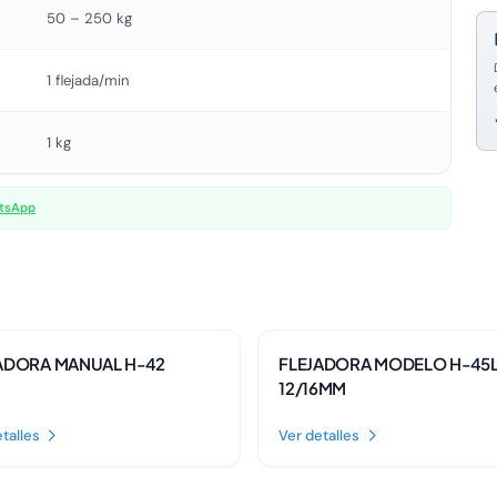
50 – 250 kg
1 flejada/min
1 kg
atsApp
ible
Disponible
ADORA MANUAL H-42
FLEJADORA MODELO H-45
12/16MM
talles
Ver detalles