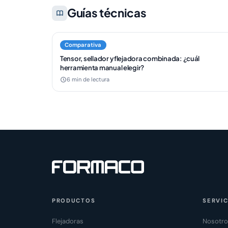
Guías técnicas
Comparativa
Tensor, sellador y flejadora combinada: ¿cuál
herramienta manual elegir?
6 min de lectura
PRODUCTOS
SERVIC
Flejadoras
Nosotr