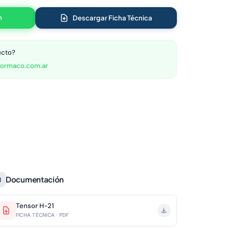
n
Descargar Ficha Técnica
ucto?
ormaco.com.ar
Documentación
Tensor H-21
FICHA TÉCNICA · PDF