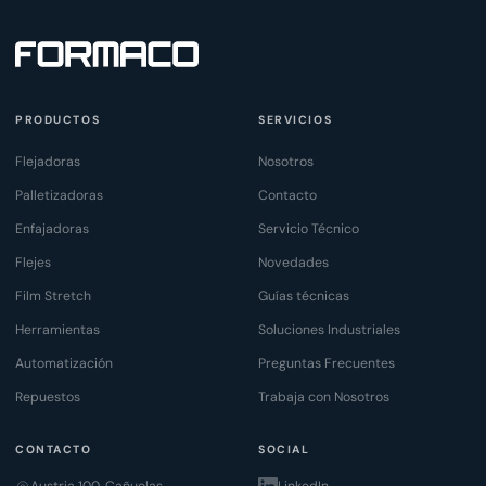
PRODUCTOS
SERVICIOS
Flejadoras
Nosotros
Palletizadoras
Contacto
Enfajadoras
Servicio Técnico
Flejes
Novedades
Film Stretch
Guías técnicas
Herramientas
Soluciones Industriales
Automatización
Preguntas Frecuentes
Repuestos
Trabaja con Nosotros
CONTACTO
SOCIAL
Austria 100, Cañuelas