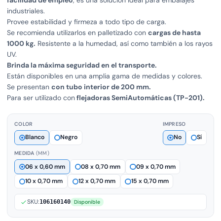
industriales.
Provee estabilidad y firmeza a todo tipo de carga.
Se recomienda utilizarlos en palletizado con
cargas de hasta
1000 kg.
Resistente a la humedad, así como también a los rayos
UV.
Brinda la máxima seguridad en el transporte.
Están disponibles en una amplia gama de medidas y colores.
Se presentan
con tubo interior de 200 mm.
Para ser utilizado con
flejadoras SemiAutomáticas (TP-201).
COLOR
IMPRESO
Blanco
Negro
No
Sí
MEDIDA
(MM)
06 x 0,60 mm
08 x 0,70 mm
09 x 0,70 mm
10 x 0,70 mm
12 x 0,70 mm
15 x 0,70 mm
SKU:
106160140
Disponible