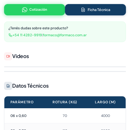
Cotización
Ficha Técnica
¿Tenés dudas sobre este producto?
+54 11 4282-9919
|
formaco@formaco.com.ar
Videos
Datos Técnicos
PARÁMETRO
ROTURA (KG)
LARGO (M)
06 x 0,60
70
4000