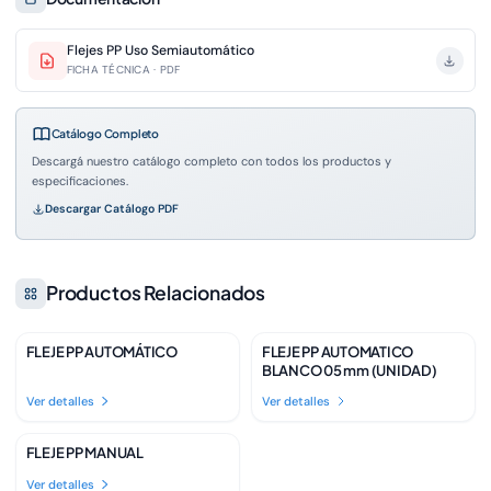
Flejes PP Uso Semiautomático
FICHA TÉCNICA · PDF
Catálogo Completo
Descargá nuestro catálogo completo con todos los productos y
especificaciones.
Descargar Catálogo PDF
Productos Relacionados
FLEJE PP AUTOMÁTICO
FLEJE PP AUTOMATICO
Disponible
Disponible
BLANCO 05 mm (UNIDAD)
Ver detalles
Ver detalles
FLEJE PP MANUAL
Disponible
Ver detalles