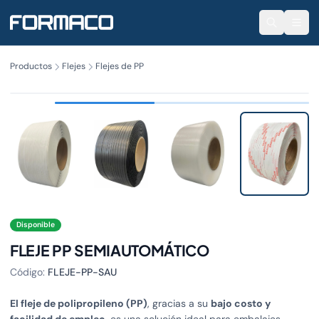
Productos
Flejes
Flejes de PP
106160140
Disponible
FLEJE PP SEMIAUTOMÁTICO
Código:
FLEJE-PP-SAU
El fleje de polipropileno (PP)
, gracias a su
bajo costo y
facilidad de empleo
, es una solución ideal para embalajes