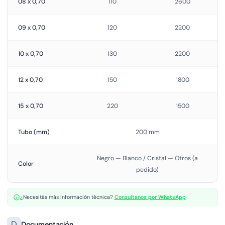
08 x 0,70
110
2600
09 x 0,70
120
2200
10 x 0,70
130
2200
12 x 0,70
150
1800
15 x 0,70
220
1500
Tubo (mm)
200 mm
Negro — Blanco / Cristal — Otros (a
Color
pedido)
¿Necesitás más información técnica?
Consultanos por WhatsApp
Documentación