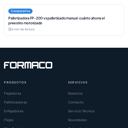
Comparativa
Palletizadora FP-200 vs palletizado manual: cuánto ahorra el
preestiro motorizado
4 min de lectura
PRODUCTOS
SERVICIOS
Flejadoras
Nosotros
Palletizadoras
Contacto
Enfajadoras
Servicio Técnico
Flejes
Novedades