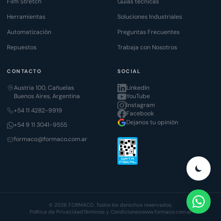
Film Stretch
Guías técnicas
Herramientas
Soluciones Industriales
Automatización
Preguntas Frecuentes
Repuestos
Trabaja con Nosotros
CONTACTO
SOCIAL
Austria 100, Cañuelas
LinkedIn
Buenos Aires, Argentina
YouTube
Instagram
+54 11 4282-9919
Facebook
Dejanos tu opinión
+54 9 11 3041-9555
formaco@formaco.com.ar
© 2026 FORMACO. Todos los derechos reservados.
Política de Privacidad
Términos y Condiciones
|
www.formaco.com.ar