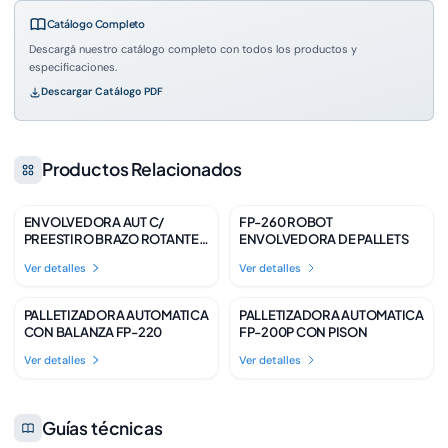
Catálogo Completo
Descargá nuestro catálogo completo con todos los productos y
especificaciones.
Descargar Catálogo PDF
Productos Relacionados
ENVOLVEDORA AUT C/
FP-260 ROBOT
Disponible
Disponible
PREESTIRO BRAZO ROTANTE
ENVOLVEDORA DE PALLETS
FP-RWP-02
Ver detalles
Ver detalles
PALLETIZADORA AUTOMATICA
PALLETIZADORA AUTOMATICA
Disponible
Disponible
CON BALANZA FP-220
FP-200P CON PISON
Ver detalles
Ver detalles
Guías técnicas